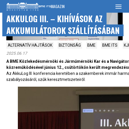
SKIP
MAGAZIN
TO
CONTENT
AKKULOG III. – KIHÍVÁSOK AZ
AKKUMULÁTOROK SZÁLLÍTÁSÁBAN
ALTERNATÍV HAJTÁSOK
BIZTONSÁG
BME
BME ITS
KJ
2025.06.17
A BME Közlekedésmérnöki és Járműmérnöki Kar és a NavigátorV
közreműködésével június 12., csütörtökön került megrendezésre
Az AkkuLog III. konferencia keretében a szakemberek immár harmadi
szabályozásáról, szűk keresztmetszeteiről.