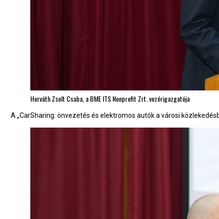
Horváth Zsolt Csaba, a BME ITS Nonprofit Zrt. vezérigazgatója
A „CarSharing: önvezetés és elektromos autók a városi közlekedésb