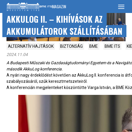
SKIP
MAGAZIN
TO
CONTENT
AKKULOG II. – KIHÍVÁSOK AZ
AKKUMULÁTOROK SZÁLLÍTÁSÁBAN
ALTERNATÍV HAJTÁSOK
BIZTONSÁG
BME
BME ITS
KI
2024.11.04
A Budapesti Műszaki és Gazdaságtudományi Egyetem és a Navigátor
második AkkuLog konferencia.
A nyári nagy érdeklődést követően az AkkuLog II. konferencia is átfo
szabályozásáról, szűk keresztmetszeteiről.
A konferencián megjelenteket köszöntötte Varga István, a BME K