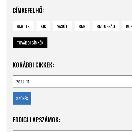
CÍMKEFELHŐ:
BME ITS
KJK
VASÚT
BME
BIZTONSÁG
KÖ
TOVÁBBI CÍMKÉK
KORÁBBI CIKKEK:
EDDIGI LAPSZÁMOK: