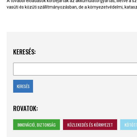
A további előadások körbejárták az akkumulátorgyártás, illetve a sz
vasúti és közúti szállítmányozásban, de a környezetvédelmi, kata
KERESÉS:
ROVATOK:
INNOVÁCIÓ, BIZTONSÁG
KÖZLEKEDÉS ÉS KÖRNYEZET
KÖTÖTT