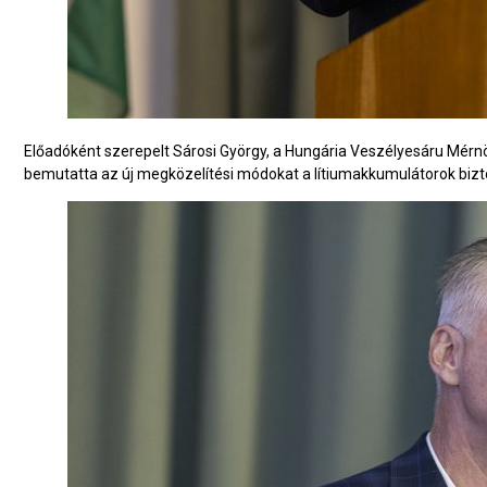
Előadóként szerepelt Sárosi György, a Hungária Veszélyesáru Mérnöki
bemutatta az új megközelítési módokat a lítiumakkumulátorok bizt